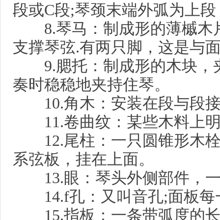
段或C段;琴颈末端外弧为上
8.琴马：制成形的薄槭木
支撑琴弦.有两只脚，这是与
9.腮托：制成形的木块，
奏时稳稳地夹持住琴。
10.角木：安装在段与段接
11.卷曲纹：某些木料上明
12.尾柱：一只圆锥形木栓
系弦板，挂在上面。
13.眼：琴头外侧部件，一
14.f孔：又叫音孔;面板每
15.指板：一条带弧度的长