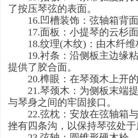
了按压琴弦的表面。
16.凹槽装饰：弦轴箱背面
17.面板：小提琴的云杉面
18.纹理(木纹)：由木纤
19.衬条：沿侧板主边缘粘
提供了胶合面。
20.榫眼：在琴颈木上开的
21.琴颈木：为侧板末端提
与琴身之间的牢固接口。
22.弦枕：安放在弦轴箱与
挫有四条沟，以保持琴弦处于
23.弦轴：圆锥形硬木栓，